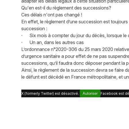
adapter les délais légaux à cette situation particulièr
Qu'en est-il du règlement des successions?
Ces délais n'ont pas changé !
En effet, le règlement d’une succession est toujours
succession :
· Six mois à compter du jour du décès, lorsque le 
· Un an, dans les autres cas
L’ordonnance n°2020-306 du 25 mars 2020 relative à
d’urgence sanitaire a pour effet de ne pas suspendre
successions, qu’il faudra donc déposer pendant la p
Ainsi, le règlement de la succession devra se faire 
le défunt est décédé en France métropolitaine, et un
X (formerly Twitter) est désactivé.
Autoriser
Facebook est dé