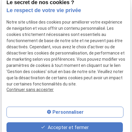
Le secret de nos cookies ?
Droit de la famille
Le respect de votre vie privée
Droit de l’immobilier
Notre site utilise des cookies pour améliorer votre expérience
Actualités
de navigation et vous offrir un contenu personnalisé. Les
cookies strictement nécessaires sont essentiels au
Honoraires
fonctionnement de base de notre site et ne peuvent pas être
Contact
désactivés. Cependant, vous avez le choix d'activer ou de
désactiver les cookies de personnalisation, de performance et
de marketing selon vos préférences. Vous pouvez modifier vos
Mentions
Politique de
Gestion
Plan du
paramètres de cookies à tout moment en cliquant sur le lien
légales
confidentialité
des
site
'Gestion des cookies' situé en bas de notre site. Veuillez noter
cookies
que la désactivation de certains cookies peut avoir un impact
sur certaines fonctionnalités du site.
Siret :
34523489200023
Continuer sans accepter
Personnaliser
place
contact_page
phone
Accepter et fermer