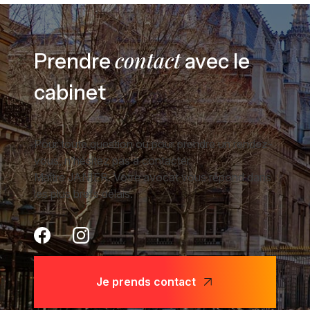
contact
Prendre
avec le
cabinet
Pour toute question ou pour prendre un rendez-
vous, n’hésitez pas à contacter
Maître JANIER. Votre avocat vous répond dans
les plus brefs délais.
Je prends contact