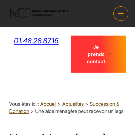
Panneau de gestion des cookies
menu
01.48.28.87.16
Je
prends
contact
Vous êtes ici :
Accueil
>
Actualités
>
Succession &
Donation
> Une aide ménagère peut recevoir un legs