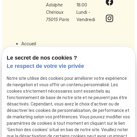
Adolphe
18:00
Chérioux
Lundi -
75015 Paris
Vendredi
Accueil
Votre avocat
Le secret de nos cookies ?
Droit de la famille
Le respect de votre vie privée
Droit de l’immobilier
Notre site utilise des cookies pour améliorer votre expérience
Actualités
de navigation et vous offrir un contenu personnalisé. Les
cookies strictement nécessaires sont essentiels au
Honoraires
fonctionnement de base de notre site et ne peuvent pas être
Contact
désactivés. Cependant, vous avez le choix d'activer ou de
désactiver les cookies de personnalisation, de performance et
de marketing selon vos préférences. Vous pouvez modifier vos
Mentions
Politique de
Gestion
Plan du
paramètres de cookies à tout moment en cliquant sur le lien
légales
confidentialité
des
site
'Gestion des cookies' situé en bas de notre site. Veuillez noter
cookies
que la désactivation de certains cookies peut avoir un impact