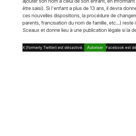
ajouter son nom à celui de son enfant, en informant 
être saisi). Si l'enfant a plus de 13 ans, il devra
ces nouvelles dispositions, la procédure de change
parents, francisation du nom de famille, etc...) rest
Sceaux et donne lieu à une publication légale si la
X (formerly Twitter) est désactivé.
Autoriser
Facebook est dé