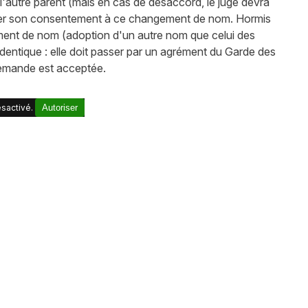
l'autre parent (mais en cas de désaccord, le juge devra
 donner son consentement à ce changement de nom. Hormis
ment de nom (adoption d'un autre nom que celui des
e identique : elle doit passer par un agrément du Garde des
 demande est acceptée.
sactivé.
Autoriser