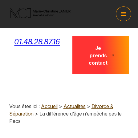
Panneau de gestion des cookies
menu
01.48.28.87.16
Je
prends
contact
Vous êtes ici :
Accueil
>
Actualités
>
Divorce &
Séparation
> La différence d’âge n’empêche pas le
Pacs