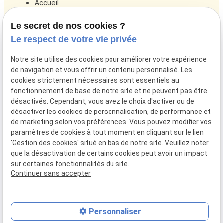
Accueil
Votre avocat
Le secret de nos cookies ?
Droit de la famille
Le respect de votre vie privée
Droit de l’immobilier
Notre site utilise des cookies pour améliorer votre expérience
Actualités
de navigation et vous offrir un contenu personnalisé. Les
cookies strictement nécessaires sont essentiels au
Honoraires
fonctionnement de base de notre site et ne peuvent pas être
Contact
désactivés. Cependant, vous avez le choix d'activer ou de
désactiver les cookies de personnalisation, de performance et
de marketing selon vos préférences. Vous pouvez modifier vos
Mentions
Politique de
Gestion
Plan du
paramètres de cookies à tout moment en cliquant sur le lien
légales
confidentialité
des
site
'Gestion des cookies' situé en bas de notre site. Veuillez noter
cookies
que la désactivation de certains cookies peut avoir un impact
sur certaines fonctionnalités du site.
Siret :
34523489200023
Continuer sans accepter
Personnaliser