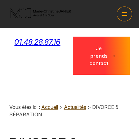
Panneau de gestion des cookies
menu
01.48.28.87.16
Je
prends
contact
Vous êtes ici :
Accueil
>
Actualités
> DIVORCE &
SÉPARATION