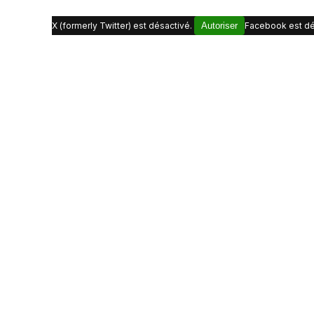
X (formerly Twitter) est désactivé.
Autoriser
Facebook est dé